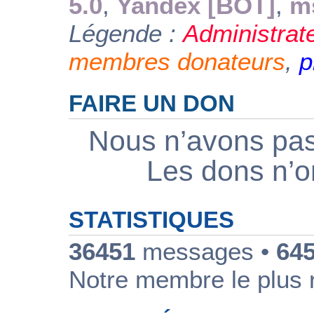
5.0
,
Yandex [BOT]
,
m
Légende :
Administrat
membres donateurs
,
p
FAIRE UN DON
Nous n’avons pas
Les dons n’on
STATISTIQUES
36451
messages •
64
Notre membre le plus 