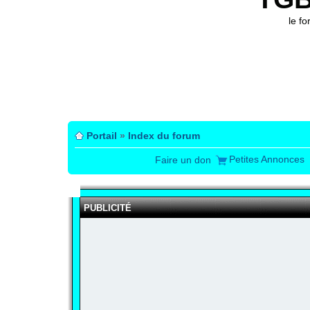
le f
Portail
»
Index du forum
Petites Annonces
Faire un don
PUBLICITÉ