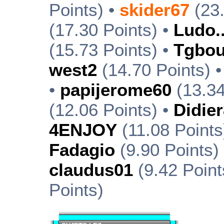
Points) •
skider67
(23.
(17.30 Points) •
Ludo..
(15.73 Points) •
Tgbou
west2
(14.70 Points) 
•
papijerome60
(13.34
(12.06 Points) •
Didie
4ENJOY
(11.08 Points
Fadagio
(9.90 Points)
claudus01
(9.42 Point
Points)