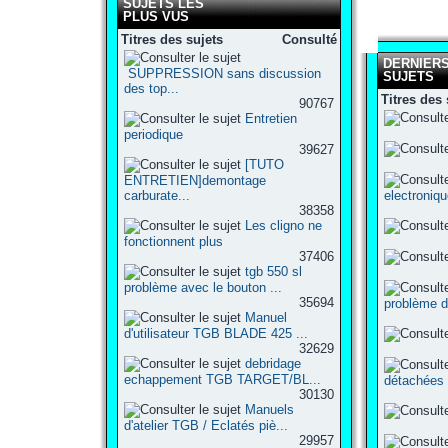
SUJETS LES
PLUS VUS
Titres des sujets
Consulté
DERNIER
SUPPRESSION sans discussion
SUJETS
des top...
Titres des 
90767
Entretien
periodique
39627
[TUTO
ENTRETIEN]demontage
carburate...
electroniqu
38358
Les cligno ne
fonctionnent plus
37406
tgb 550 sl
problème avec le bouton ...
35694
problème d
Manuel
d'utilisateur TGB BLADE 425 ...
32629
debridage
echappement TGB TARGET/BL...
détachées
30130
Manuels
d'atelier TGB / Eclatés piè...
29957