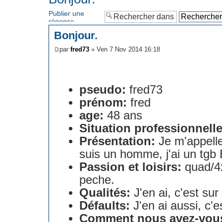
Publier une
réponse
Bonjour.
par
fred73
» Ven 7 Nov 2014 16:18
pseudo:
fred73
prénom:
fred
age:
48 ans
Situation professionnelle
Présentation:
Je m'appelle 
suis un homme, j'ai un tgb
Passion et loisirs:
quad/4x
peche.
Qualités:
J'en ai, c'est sur 
Défaults:
J'en ai aussi, c'es
Comment nous avez-vou