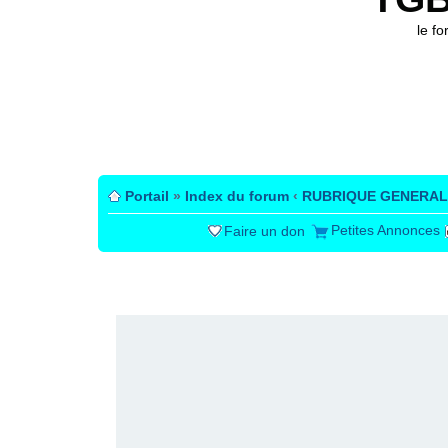
le f
Portail
»
Index du forum
‹
RUBRIQUE GENERAL
Petites Annonces
Faire un don
PUBLICITÉ