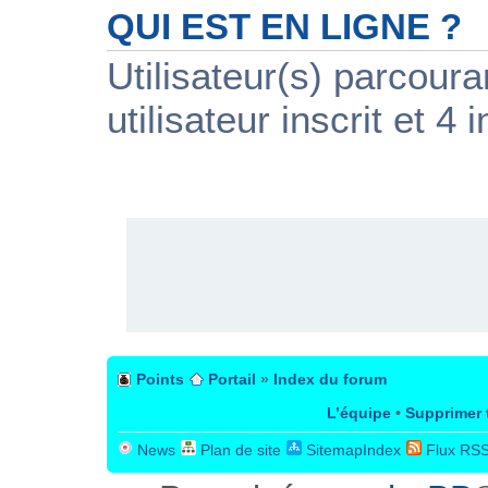
QUI EST EN LIGNE ?
Utilisateur(s) parcour
utilisateur inscrit et 4 i
PUBLICITÉ
Points
Portail
»
Index du forum
L’équipe
•
Supprimer 
News
Plan de site
SitemapIndex
Flux RS