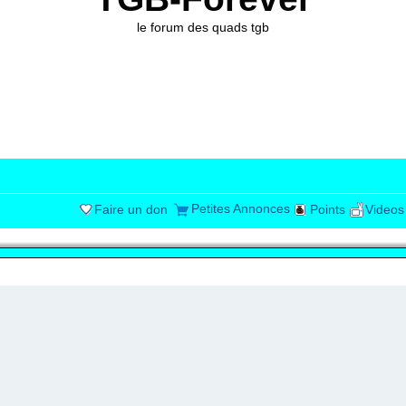
le forum des quads tgb
Petites Annonces
Faire un don
Points
Videos