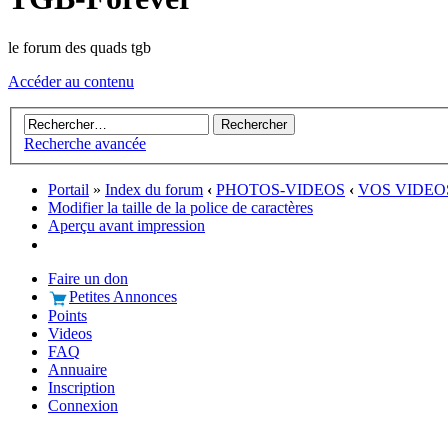
le forum des quads tgb
Accéder au contenu
Recherche avancée
Portail
»
Index du forum
‹
PHOTOS-VIDEOS
‹
VOS VIDEO
Modifier la taille de la police de caractères
Aperçu avant impression
Faire un don
Petites Annonces
Points
Videos
FAQ
Annuaire
Inscription
Connexion