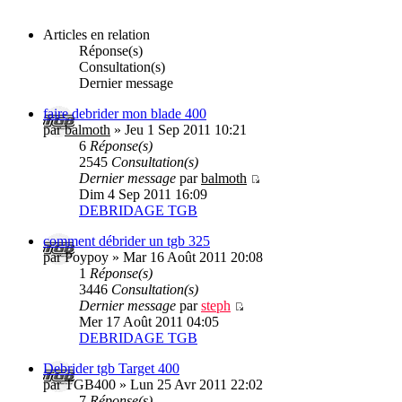
Articles en relation
Réponse(s)
Consultation(s)
Dernier message
faire debrider mon blade 400
par
balmoth
» Jeu 1 Sep 2011 10:21
6
Réponse(s)
2545
Consultation(s)
Dernier message
par
balmoth
Dim 4 Sep 2011 16:09
DEBRIDAGE TGB
comment débrider un tgb 325
par Poypoy » Mar 16 Août 2011 20:08
1
Réponse(s)
3446
Consultation(s)
Dernier message
par
steph
Mer 17 Août 2011 04:05
DEBRIDAGE TGB
Debrider tgb Target 400
par TGB400 » Lun 25 Avr 2011 22:02
7
Réponse(s)