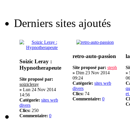
Derniers sites ajoutés
retro-auto-passion
l
Soizic Leray :
Hypnotherapeute
Site proposé par:
steph
Si
»
Dim 23 Nov 2014
»
09:24
06
Site proposé par:
Catégorie:
sites web
Ca
soizicleray
divers
qu
»
Lun 24 Nov 2014
Clics:
74
et
14:56
Commentaire:
0
Cl
Catégorie:
sites web
C
divers
Clics:
250
Commentaire:
0