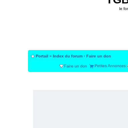
le f
Portail
»
Index du forum
‹
Faire un don
Petites Annonces
Faire un don
PUBLICITÉ