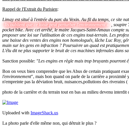
Rappel de l'Extrait du Parisien
:
Limay est situé à l'entrée du parc du Vexin. Au fil du temps, ce site 
Ils oublient que ce loisir peut perturber l'environnement »
, soupire 
pocket bike. Avec cet arrêté, le maire Jacques-Saint-Amaux compte
proposer une loi sur l'utilisation de ces engins tout-terrain. Les profes
une baisse des ventes des engins non homologués, lâche Luc Roy, géran
main sur les gens en infraction ? Poursuivre un quad est pratiquemen
L'élu dit ne plus supporter le bruit de ces machines infernales dans 
Sanction possible:
"Les engins en règle mais trop bruyants pourront 
Bon on veux bien comprendre que les Abus de certain pratiquant exasp
l'environnement
", mais bon quand on parle de la carrière a proximité 
n'empreinte pas la déviation bruit, nuisances,pollutions des riverains (
photo de la carrière et du terrain tout en bas au milieu devenu interdit
Uploaded with
ImageShack.us
La photo parle d'elle même non, qui détruit le plus ?