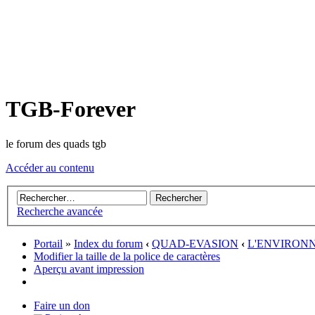
TGB-Forever
le forum des quads tgb
Accéder au contenu
Recherche avancée
Portail
»
Index du forum
‹
QUAD-EVASION
‹
L'ENVIRON
Modifier la taille de la police de caractères
Aperçu avant impression
Faire un don