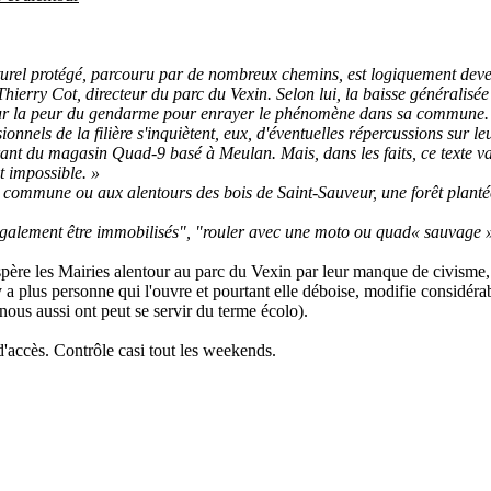
naturel protégé, parcouru par de nombreux chemins, est logiquement deven
Thierry Cot, directeur du parc du Vexin. Selon lui, la baisse généralisée
 sur la peur du gendarme pour enrayer le phénomène dans sa commune.
sionnels de la filière s'inquiètent, eux, d'éventuelles répercussions sur 
t du magasin Quad-9 basé à Meulan. Mais, dans les faits, ce texte va ê
t impossible. »
sa commune ou aux alentours des bois de Saint-Sauveur, une forêt planté
également être immobilisés", "rouler avec une moto ou quad« sauvage 
ère les Mairies alentour au parc du Vexin par leur manque de civisme,
y a plus personne qui l'ouvre et pourtant elle déboise, modifie considéra
 nous aussi ont peut se servir du terme écolo).
 d'accès. Contrôle casi tout les weekends.