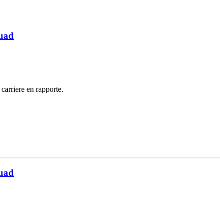
quad
 carriere en rapporte.
quad