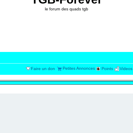
le forum des quads tgb
Petites Annonces
Faire un don
Points
Videos