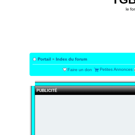
le f
Portail
»
Index du forum
Petites Annonces
Faire un don
PUBLICITÉ