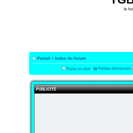
le f
Portail
»
Index du forum
Petites Annonces
Faire un don
PUBLICITÉ