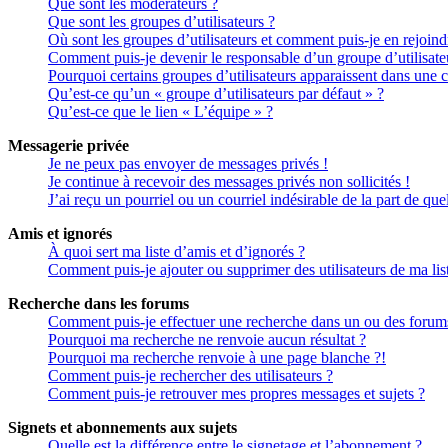
Que sont les modérateurs ?
Que sont les groupes d’utilisateurs ?
Où sont les groupes d’utilisateurs et comment puis-je en rejoind
Comment puis-je devenir le responsable d’un groupe d’utilisate
Pourquoi certains groupes d’utilisateurs apparaissent dans une c
Qu’est-ce qu’un « groupe d’utilisateurs par défaut » ?
Qu’est-ce que le lien « L’équipe » ?
Messagerie privée
Je ne peux pas envoyer de messages privés !
Je continue à recevoir des messages privés non sollicités !
J’ai reçu un pourriel ou un courriel indésirable de la part de qu
Amis et ignorés
À quoi sert ma liste d’amis et d’ignorés ?
Comment puis-je ajouter ou supprimer des utilisateurs de ma lis
Recherche dans les forums
Comment puis-je effectuer une recherche dans un ou des forum
Pourquoi ma recherche ne renvoie aucun résultat ?
Pourquoi ma recherche renvoie à une page blanche ?!
Comment puis-je rechercher des utilisateurs ?
Comment puis-je retrouver mes propres messages et sujets ?
Signets et abonnements aux sujets
Quelle est la différence entre le signetage et l’abonnement ?