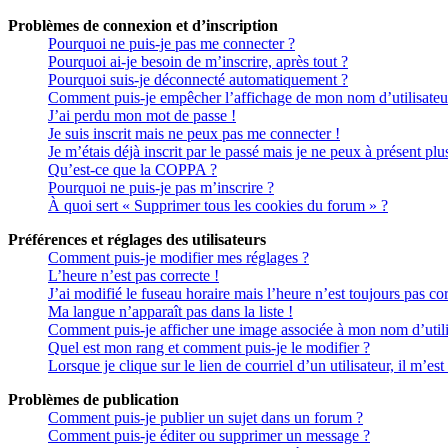
Problèmes de connexion et d’inscription
Pourquoi ne puis-je pas me connecter ?
Pourquoi ai-je besoin de m’inscrire, après tout ?
Pourquoi suis-je déconnecté automatiquement ?
Comment puis-je empêcher l’affichage de mon nom d’utilisateur da
J’ai perdu mon mot de passe !
Je suis inscrit mais ne peux pas me connecter !
Je m’étais déjà inscrit par le passé mais je ne peux à présent pl
Qu’est-ce que la COPPA ?
Pourquoi ne puis-je pas m’inscrire ?
À quoi sert « Supprimer tous les cookies du forum » ?
Préférences et réglages des utilisateurs
Comment puis-je modifier mes réglages ?
L’heure n’est pas correcte !
J’ai modifié le fuseau horaire mais l’heure n’est toujours pas cor
Ma langue n’apparaît pas dans la liste !
Comment puis-je afficher une image associée à mon nom d’utili
Quel est mon rang et comment puis-je le modifier ?
Lorsque je clique sur le lien de courriel d’un utilisateur, il m’
Problèmes de publication
Comment puis-je publier un sujet dans un forum ?
Comment puis-je éditer ou supprimer un message ?