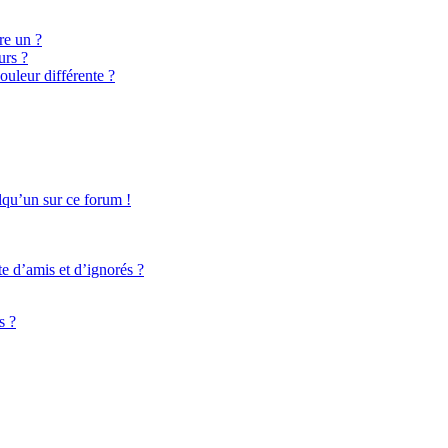
re un ?
urs ?
ouleur différente ?
elqu’un sur ce forum !
te d’amis et d’ignorés ?
s ?