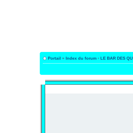
Portail
»
Index du forum
‹
LE BAR DES Q
PUBLICITÉ