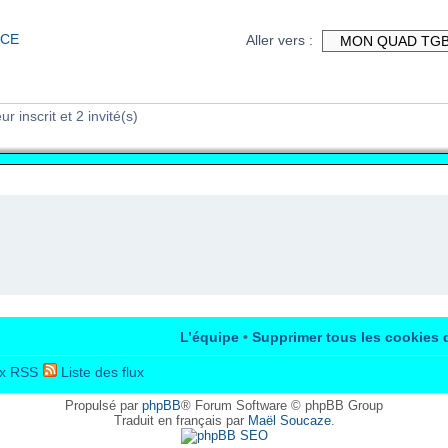
NCE
Aller vers :
r inscrit et 2 invité(s)
L’équipe
•
Supprimer tous les cookies 
x RSS
Liste des flux
Propulsé par
phpBB
® Forum Software © phpBB Group
Traduit en français par
Maël Soucaze
.