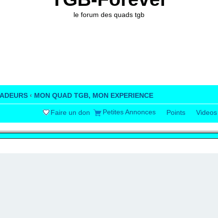
le forum des quads tgb
UADEURS
‹
MON QUAD TGB, MON EXPERIENCE
Petites Annonces
Faire un don
Points
Videos