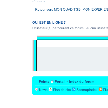
réponse
Retour vers MON QUAD TGB, MON EXPERIE
QUI EST EN LIGNE ?
Utilisateur(s) parcourant ce forum : Aucun utilisateu
PUBLICITÉ
Points
Portail
»
Index du forum
News
Plan de site
SitemapIndex
Flu