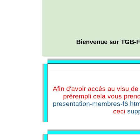
Bienvenue sur TGB-F
L'ANNUAIRE WEB DE TGB-FOREVER
Afin d'avoir accés au visu de 
prérempli cela vous prend
presentation-membres-f6.htm
ceci
supp
CHAT TGB-FOREVER