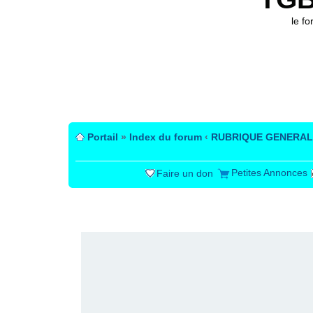
le f
Portail
»
Index du forum
‹
RUBRIQUE GENERAL
Petites Annonces
Faire un don
PUBLICITÉ