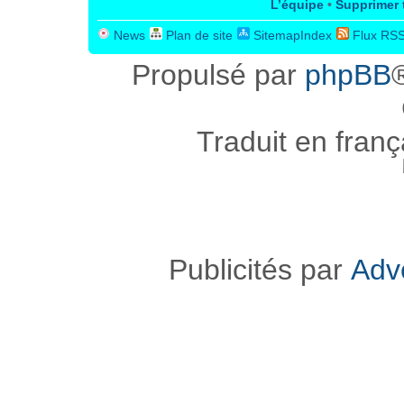
L’équipe
•
Supprimer 
News
Plan de site
SitemapIndex
Flux RS
Propulsé par
phpBB
Traduit en fran
Publicités par
Adv