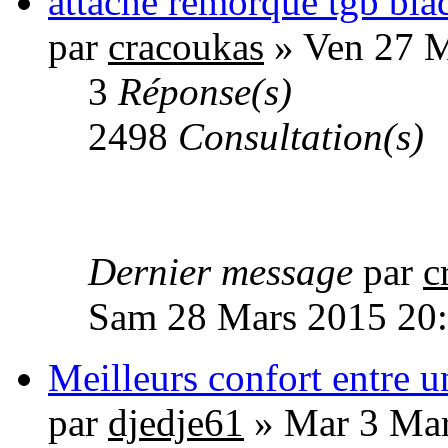
attache remorque tgb bla
par
cracoukas
» Ven 27 M
3
Réponse(s)
2498
Consultation(s)
Dernier message
par
c
Sam 28 Mars 2015 20
Meilleurs confort entre u
par
djedje61
» Mar 3 Mar