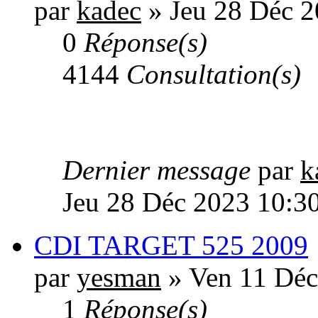
par
kadec
» Jeu 28 Déc 2
0
Réponse(s)
4144
Consultation(s)
Dernier message
par
k
Jeu 28 Déc 2023 10:3
CDI TARGET 525 2009
par
yesman
» Ven 11 Déc
1
Réponse(s)