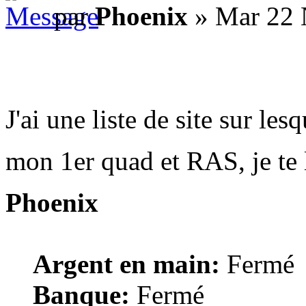
par
Phoenix
» Mar 22 
J'ai une liste de site sur le
mon 1er quad et RAS, je te l
Phoenix
Argent en main:
Fermé
Banque:
Fermé