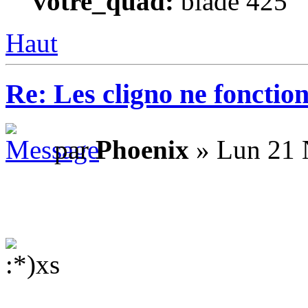
votre_quad:
blade 425
Haut
Re: Les cligno ne fonctio
par
Phoenix
» Lun 21 