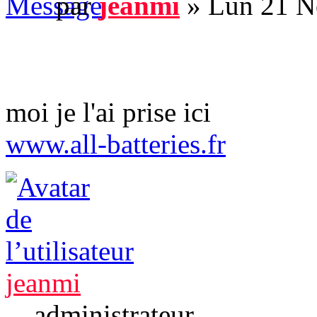
par
jeanmi
» Lun 21 N
moi je l'ai prise ici
www.all-batteries.fr
jeanmi
administrateur