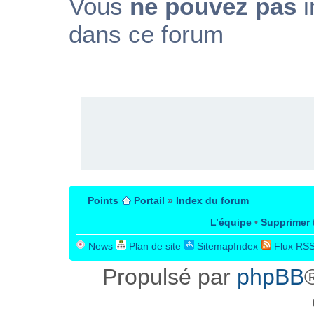
Vous
ne pouvez pas
i
dans ce forum
PUBLICITÉ
Points
Portail
»
Index du forum
L’équipe
•
Supprimer 
News
Plan de site
SitemapIndex
Flux RS
Propulsé par
phpBB