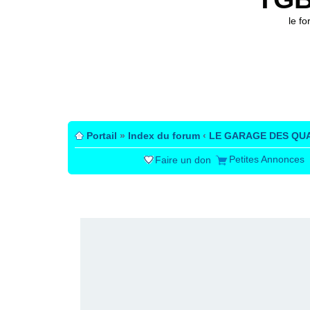
le f
Portail
»
Index du forum
‹
LE GARAGE DES QU
Petites Annonces
Faire un don
PUBLICITÉ