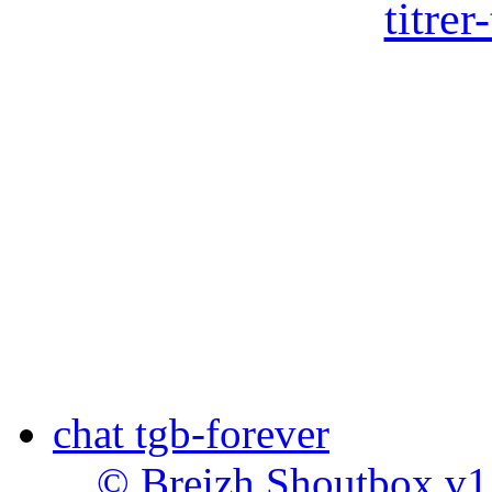
titre
chat tgb-forever
© Breizh Shoutbox v1