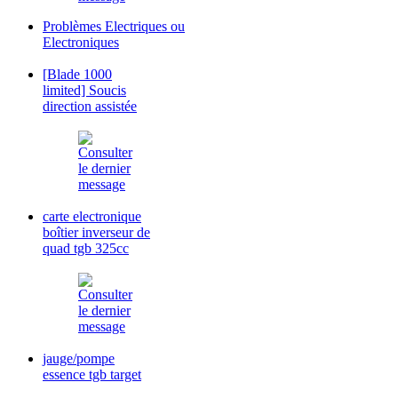
Problèmes Electriques ou
Electroniques
[Blade 1000
limited] Soucis
direction assistée
carte electronique
boîtier inverseur de
quad tgb 325cc
jauge/pompe
essence tgb target