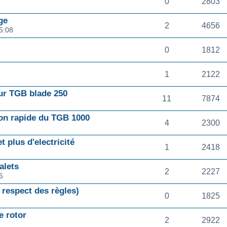
0
2803
ge
2
4656
5:08
0
1812
1
2122
ur TGB blade 250
11
7874
ion rapide du TGB 1000
4
2300
 plus d'electricité
1
2418
alets
2
2227
6
 respect des règles)
0
1825
e rotor
2
2922