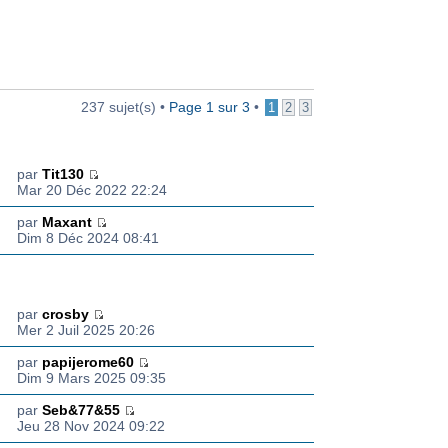
237 sujet(s) •
Page
1
sur
3
•
1
2
3
ON(S)
DERNIER MESSAGE
par
Tit130
Mar 20 Déc 2022 22:24
par
Maxant
Dim 8 Déc 2024 08:41
ON(S)
DERNIER MESSAGE
par
crosby
Mer 2 Juil 2025 20:26
par
papijerome60
Dim 9 Mars 2025 09:35
par
Seb&77&55
Jeu 28 Nov 2024 09:22