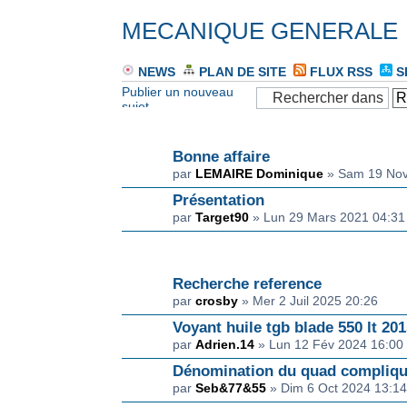
MECANIQUE GENERALE
NEWS
PLAN DE SITE
FLUX RSS
S
Publier un nouveau
sujet
ANNONCE(S)
Bonne affaire
par
LEMAIRE Dominique
» Sam 19 Nov
Présentation
par
Target90
» Lun 29 Mars 2021 04:31
SUJET(S)
Recherche reference
par
crosby
» Mer 2 Juil 2025 20:26
Voyant huile tgb blade 550 lt 20
par
Adrien.14
» Lun 12 Fév 2024 16:00
Dénomination du quad compliq
par
Seb&77&55
» Dim 6 Oct 2024 13:1