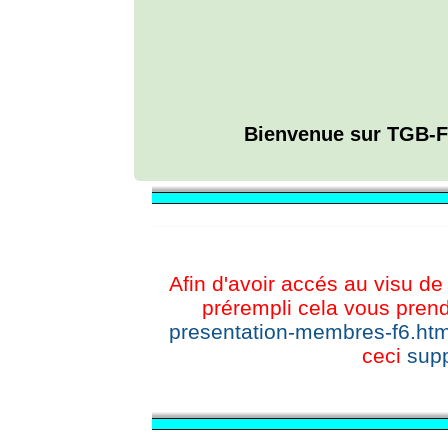
Bienvenue sur TGB-F
L'ANNUAIRE WEB DE TGB-FOREVER
Afin d'avoir accés au visu de 
prérempli cela vous prend
presentation-membres-f6.htm
ceci
supp
CHAT TGB-FOREVER