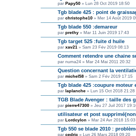
par
Papy50
» Lun 28 Oct 2019 18:50
Tgb blade 425 : point de graissa
par
christophe10
» Mer 14 Août 2019 0
Tgb blade 550 :demareur
par
prethy
» Mar 11 Juin 2019 17:43
Tgb target 525 :fuite d huile
par
xav21
» Sam 23 Fév 2019 08:13
Comment retendre une chaine s
par numa24 » Mar 24 Mai 2011 20:32
Question concernant la ventilat
par
michel58
» Sam 2 Fév 2019 17:15
Tgb blade 425 :coupure moteur et
par
laplanche
» Lun 15 Oct 2018 21:28
TGB Blade Avenger : taille des g
par
pierre47300
» Jeu 27 Juil 2017 19:1
utilisateur et post supprimé(non
par
Lordcylon
» Mar 24 Avr 2018 15:03
Tgb 550 se blade 2010 : problèm
par
cedric
» Lun 26 Mars 2018 09:20