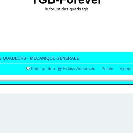
le forum des quads tgb
S QUADEURS
‹
MECANIQUE GENERALE
Petites Annonces
Faire un don
Points
Videos