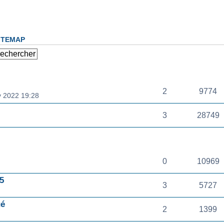
ITEMAP
RÉPONSE(S)
CONSULTATI
2
9774
 2022 19:28
3
28749
RÉPONSE(S)
CONSULTATI
0
10969
15
3
5727
ué
2
1399
4