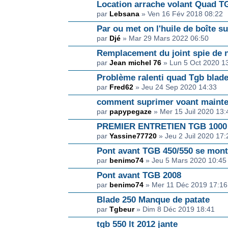
Location arrache volant Quad T
par
Lebsana
» Ven 16 Fév 2018 08:22
Par ou met on l'huile de boîte s
par
Djé
» Mar 29 Mars 2022 06:50
Remplacement du joint spie de n
par
Jean michel 76
» Lun 5 Oct 2020 1
Problème ralenti quad Tgb blad
par
Fred62
» Jeu 24 Sep 2020 14:33
comment suprimer voant mainten
par
papypegaze
» Mer 15 Juil 2020 13:
PREMIER ENTRETIEN TGB 1000
par
Yassine77720
» Jeu 2 Juil 2020 17:
Pont avant TGB 450/550 se mon
par
benimo74
» Jeu 5 Mars 2020 10:45
Pont avant TGB 2008
par
benimo74
» Mer 11 Déc 2019 17:16
Blade 250 Manque de patate
par
Tgbeur
» Dim 8 Déc 2019 18:41
tgb 550 lt 2012 jante