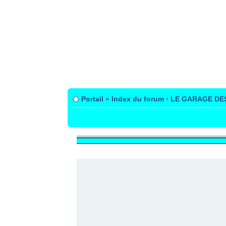
Portail
»
Index du forum
‹
LE GARAGE DE
PUBLICITÉ