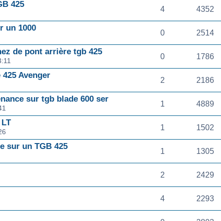
GB 425
4
4352
ur un 1000
0
2514
ez de pont arrière tgb 425
0
1786
3:11
e 425 Avenger
2
2186
ance sur tgb blade 600 ser
1
4889
41
 LT
1
1502
26
te sur un TGB 425
1
1305
2
2429
4
2293