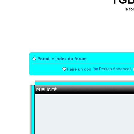
le f
Portail
»
Index du forum
Petites Annonces
Faire un don
PUBLICITÉ