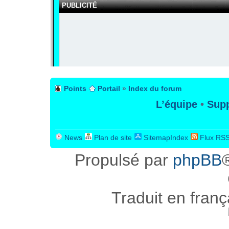
PUBLICITÉ
Points
Portail
»
Index du forum
L’équipe
•
Supp
News
Plan de site
SitemapIndex
Flux RS
Propulsé par
phpBB
Traduit en fran