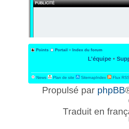
PUBLICITÉ
Points
Portail
»
Index du forum
L’équipe
•
Supp
News
Plan de site
SitemapIndex
Flux RS
Propulsé par
phpBB
Traduit en fran