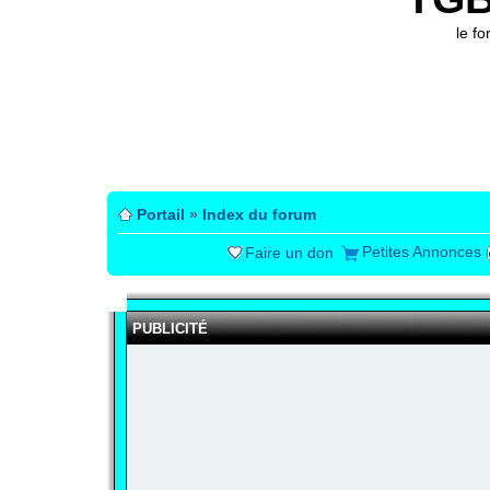
le f
Portail
»
Index du forum
Petites Annonces
Faire un don
PUBLICITÉ