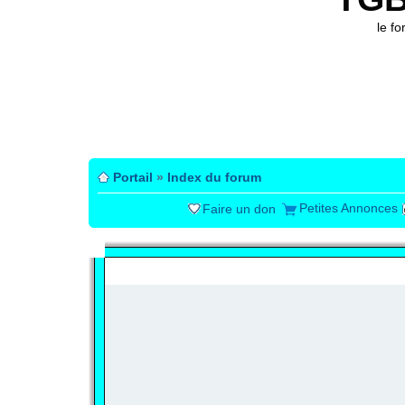
le f
Portail
»
Index du forum
Petites Annonces
Faire un don
PUBLICITÉ