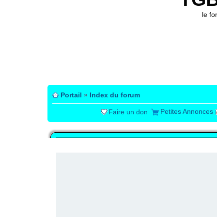
le f
Portail
»
Index du forum
Petites Annonces
Faire un don
PUBLICITÉ