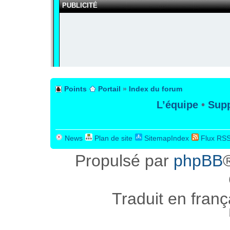
PUBLICITÉ
Points
Portail
»
Index du forum
L’équipe
•
Supp
News
Plan de site
SitemapIndex
Flux RS
Propulsé par
phpBB
Traduit en fran