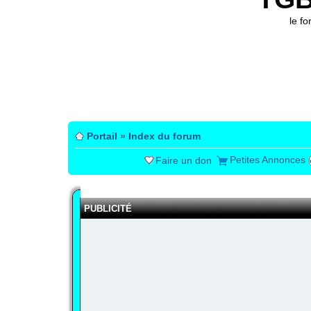
le f
Portail
»
Index du forum
Petites Annonces
Faire un don
PUBLICITÉ