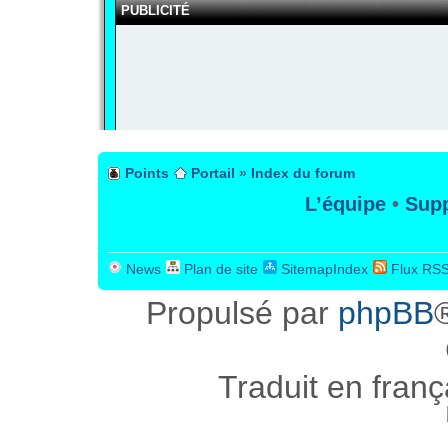
PUBLICITÉ
Points
Portail
»
Index du forum
L’équipe
•
Supp
News
Plan de site
SitemapIndex
Flux RS
Propulsé par
phpBB
Traduit en fran