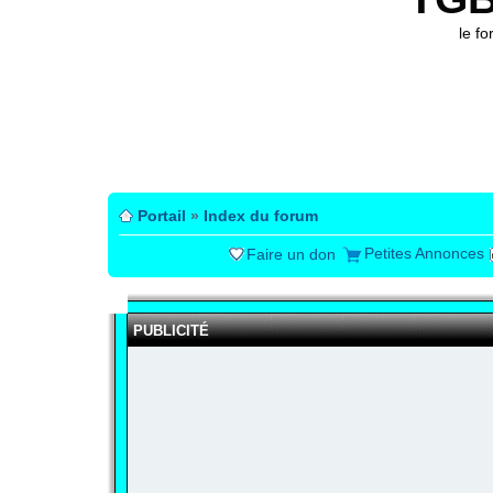
le f
Portail
»
Index du forum
Petites Annonces
Faire un don
PUBLICITÉ