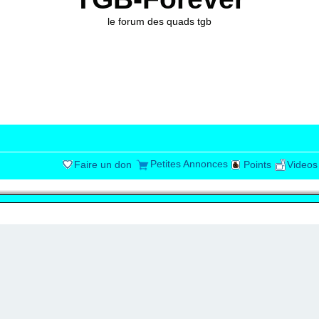
le forum des quads tgb
Petites Annonces
Faire un don
Points
Videos