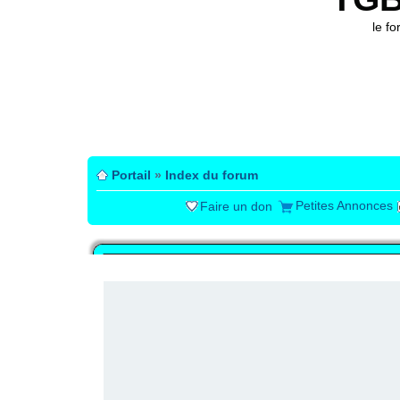
le f
Portail
»
Index du forum
Petites Annonces
Faire un don
PUBLICITÉ