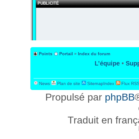
PUBLICITÉ
Points
Portail
»
Index du forum
L’équipe
•
Supp
News
Plan de site
SitemapIndex
Flux RS
Propulsé par
phpBB
Traduit en fran