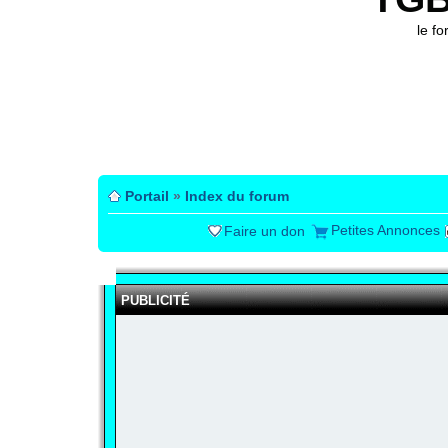
le f
Portail
»
Index du forum
Petites Annonces
Faire un don
PUBLICITÉ