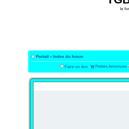
le f
Portail
»
Index du forum
Petites Annonces
Faire un don
PUBLICITÉ