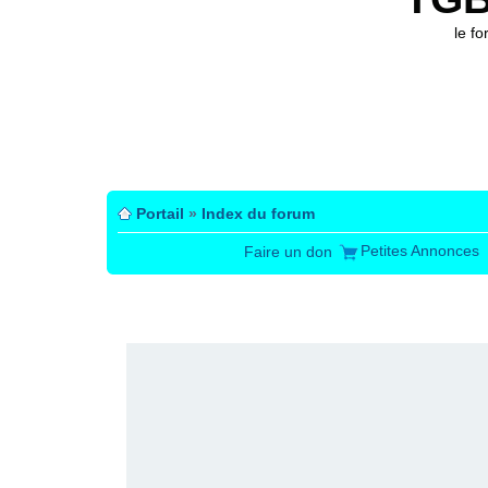
le f
Portail
»
Index du forum
Petites Annonces
Faire un don
PUBLICITÉ