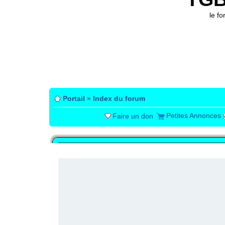
le f
Portail
»
Index du forum
Petites Annonces
Faire un don
PUBLICITÉ