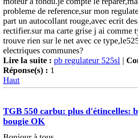
moteur a fondu.je compte le reparer,ma
probleme de reference,sur mon regulate
part un autocollant rouge,avec ecrit des
rectifier.sur ma carte grise j ai comme t
trouve rien sur le net avec ce type,le525
electriques communes?
Lire la suite :
pb regulateur 525sl
|
Con
Réponse(s) :
1
Haut
TGB 550 carbu: plus d'étincelles: 
bougie OK
Bonjour à tous.