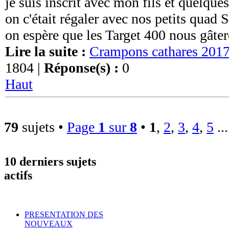
je suis inscrit avec mon fils et quelques
on c'était régaler avec nos petits quad
on espère que les Target 400 nous gâter
Lire la suite :
Crampons cathares 201
1804 |
Réponse(s) :
0
Haut
79
sujets •
Page
1
sur
8
•
1
,
2
,
3
,
4
,
5
..
10 derniers sujets
actifs
PRESENTATION DES
NOUVEAUX