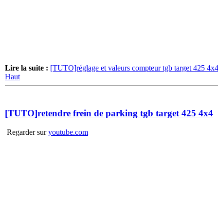
Lire la suite :
[TUTO]réglage et valeurs compteur tgb target 425 4x
Haut
[TUTO]retendre frein de parking tgb target 425 4x4
Regarder sur
youtube.com