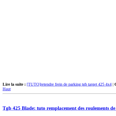
Lire la suite :
[TUTO]retendre frein de parking tgb target 425 4x4
|
Haut
Tgb 425 Blade: tuto remplacement des roulements de