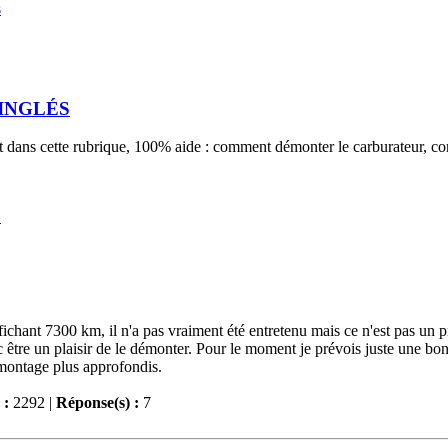
s
PINGLÉS
ont dans cette rubrique, 100% aide : comment démonter le carburateur, 
S
chant 7300 km, il n'a pas vraiment été entretenu mais ce n'est pas un 
c être un plaisir de le démonter. Pour le moment je prévois juste une bo
démontage plus approfondis.
 :
2292 |
Réponse(s) :
7