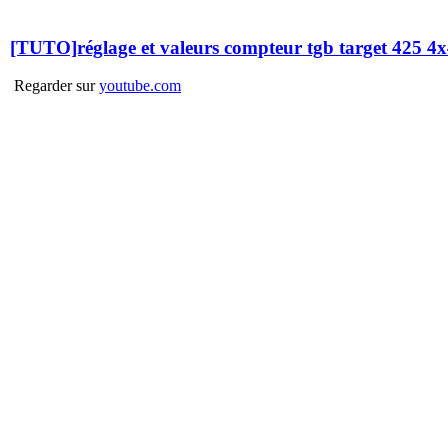
[TUTO]réglage et valeurs compteur tgb target 425 4
Regarder sur
youtube.com