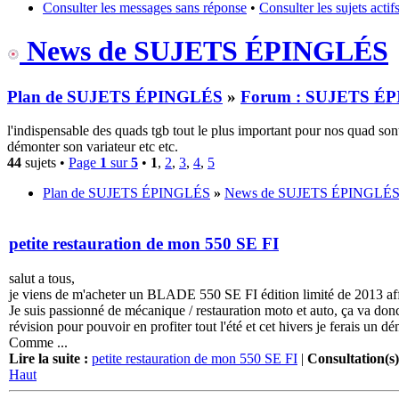
Consulter les messages sans réponse
•
Consulter les sujets actif
News de SUJETS ÉPINGLÉS
Plan de SUJETS ÉPINGLÉS
»
Forum : SUJETS É
l'indispensable des quads tgb tout le plus important pour nos quad s
démonter son variateur etc etc.
44
sujets •
Page
1
sur
5
•
1
,
2
,
3
,
4
,
5
Plan de SUJETS ÉPINGLÉS
»
News de SUJETS ÉPINGLÉ
petite restauration de mon 550 SE FI
salut a tous,
je viens de m'acheter un BLADE 550 SE FI édition limité de 2013 affi
Je suis passionné de mécanique / restauration moto et auto, ça va don
révision pour pouvoir en profiter tout l'été et cet hivers je ferais un 
Comme ...
Lire la suite :
petite restauration de mon 550 SE FI
|
Consultation(s)
Haut