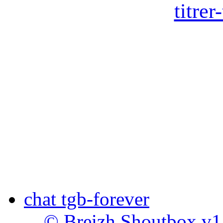
titre
chat tgb-forever
© Breizh Shoutbox v1