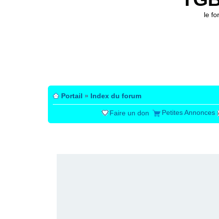
le f
Portail
»
Index du forum
Petites Annonces
Faire un don
PUBLICITÉ