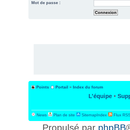
Mot de passe :
PUBLICITÉ
Points
Portail
»
Index du forum
L’équipe
•
Supp
News
Plan de site
SitemapIndex
Flux RS
Propulsé par
phpBB