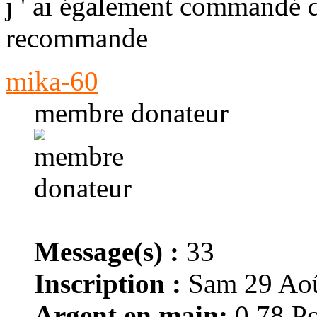
j ' ai également commandé d
recommande
mika-60
membre donateur
Message(s) :
33
Inscription :
Sam 29 Aoû
Argent en main:
0.78 Po