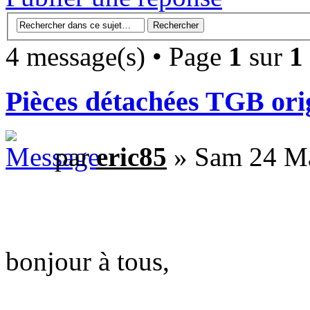
4 message(s) • Page
1
sur
1
Pièces détachées TGB or
par
eric85
» Sam 24 Ma
bonjour à tous,