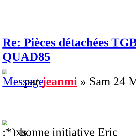
Re: Pièces détachées TGB 
QUAD85
par
jeanmi
» Sam 24 M
bonne initiative Eric