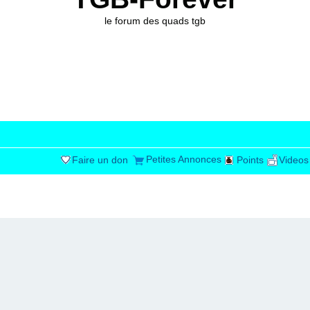
le forum des quads tgb
Petites Annonces
Faire un don
Points
Videos