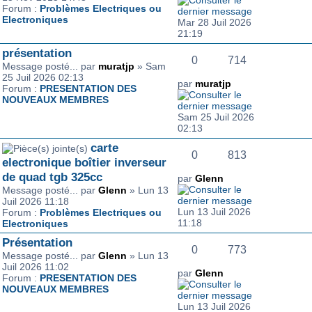
Forum :
Problèmes Electriques ou
Electroniques
Mar 28 Juil 2026
21:19
présentation
0
714
Message posté... par
muratjp
» Sam
25 Juil 2026 02:13
par
muratjp
Forum :
PRESENTATION DES
NOUVEAUX MEMBRES
Sam 25 Juil 2026
02:13
carte
0
813
electronique boîtier inverseur
de quad tgb 325cc
par
Glenn
Message posté... par
Glenn
» Lun 13
Juil 2026 11:18
Lun 13 Juil 2026
Forum :
Problèmes Electriques ou
11:18
Electroniques
Présentation
0
773
Message posté... par
Glenn
» Lun 13
Juil 2026 11:02
par
Glenn
Forum :
PRESENTATION DES
NOUVEAUX MEMBRES
Lun 13 Juil 2026