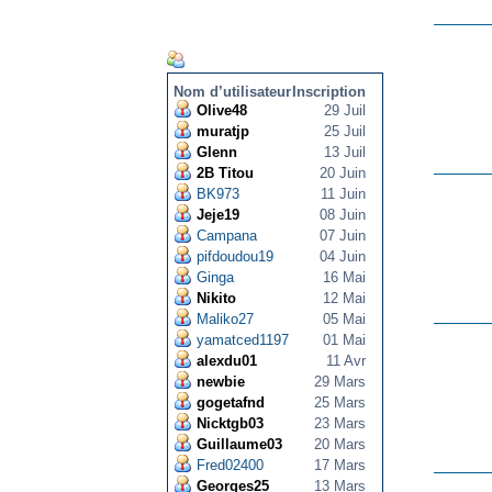
NOUVEAUX MEMBRES
Nom d’utilisateur
Inscription
Olive48
29 Juil
muratjp
25 Juil
Glenn
13 Juil
2B Titou
20 Juin
BK973
11 Juin
Jeje19
08 Juin
Campana
07 Juin
pifdoudou19
04 Juin
Ginga
16 Mai
Nikito
12 Mai
Maliko27
05 Mai
yamatced1197
01 Mai
alexdu01
11 Avr
newbie
29 Mars
gogetafnd
25 Mars
Nicktgb03
23 Mars
Guillaume03
20 Mars
Fred02400
17 Mars
Georges25
13 Mars