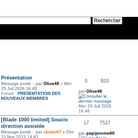
ÈRES INFORMATIONS
RÉPONSE(S)
CONSULTATION(S)
ER MESSAGE
Présentation
0
820
Message posté... par
Olive48
» Mer
29 Juil 2026 16:48
par
Olive48
Forum :
PRESENTATION DES
NOUVEAUX MEMBRES
Mer 29 Juil 2026
16:48
[Blade 1000 limited] Soucis
17
7527
direction assistée
Message posté... par
skider67
» Dim
par
papijerome60
15 Nov 2015 14:43