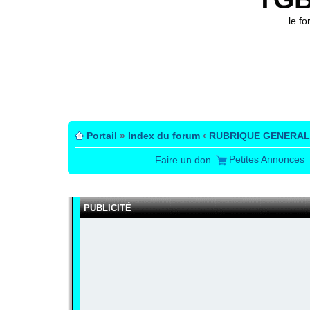
le f
Portail
»
Index du forum
‹
RUBRIQUE GENERAL
Petites Annonces
Faire un don
PUBLICITÉ