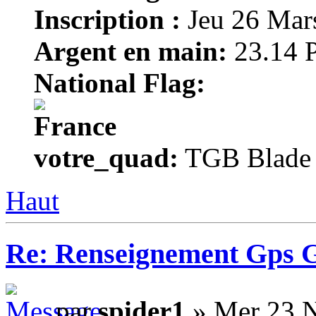
Inscription :
Jeu 26 Mar
Argent en main:
23.14 P
National Flag:
votre_quad:
TGB Blade 1
Haut
Re: Renseignement Gps 
par
spider1
» Mer 23 N