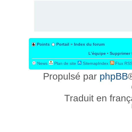
Points
Portail
»
Index du forum
L’équipe
•
Supprimer 
News
Plan de site
SitemapIndex
Flux RS
Propulsé par
phpBB
Traduit en fran