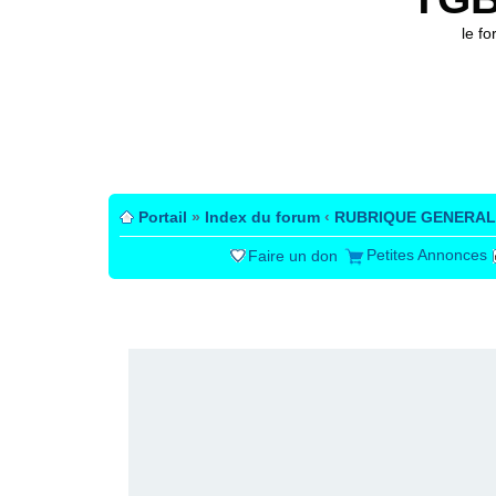
le f
Portail
»
Index du forum
‹
RUBRIQUE GENERAL
Petites Annonces
Faire un don
PUBLICITÉ