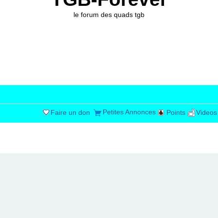
le forum des quads tgb
Petites Annonces
Faire un don
Points
Videos