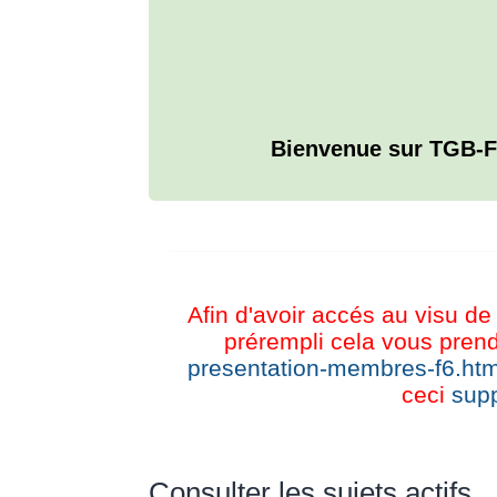
Bienvenue sur TGB-F
L'ANNUAIRE WEB DE TGB-FOREVER
Afin d'avoir accés au visu de 
prérempli cela vous prend
presentation-membres-f6.htm
ceci
supp
Consulter les sujets actifs