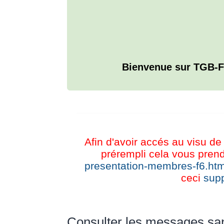
Bienvenue sur TGB-F
L'ANNUAIRE WEB DE TGB-FOREVER
Afin d'avoir accés au visu de 
prérempli cela vous prend
presentation-membres-f6.htm
ceci
supp
Consulter les messages sa