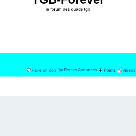
le forum des quads tgb
Petites Annonces
Faire un don
Points
Videos