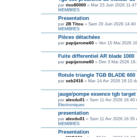
par
rico80000
» Mar 23 Juin 2026 11:4
MEMBRES
Presentation
par
2B Titou
» Sam 20 Juin 2026 14:40
MEMBRES
Pièces détachées
par
papijerome60
» Ven 15 Mai 2026 1
Fuite differentiel AR blade 1000
par
papijerome60
» Dim 3 Mai 2026 16
Rotule triangle TGB BLADE 600
par
seb2416
» Mar 14 Avr 2026 18:10 
jauge/pompe essence tgb target
par
alexdu01
» Sam 11 Avr 2026 16:40
Electroniques
presentation
par
alexdu01
» Sam 11 Avr 2026 16:35
MEMBRES
Presentation