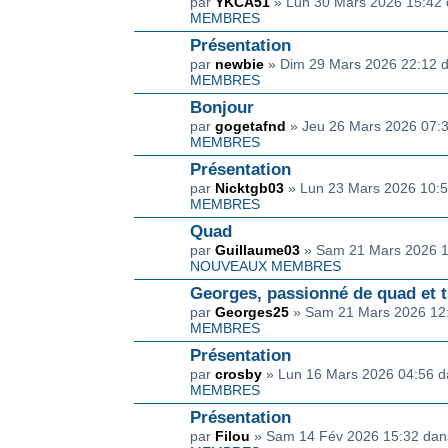
par
YKCA51
» Lun 30 Mars 2026 15:42
MEMBRES
Présentation
par
newbie
» Dim 29 Mars 2026 22:12 
MEMBRES
Bonjour
par
gogetafnd
» Jeu 26 Mars 2026 07:
MEMBRES
Présentation
par
Nicktgb03
» Lun 23 Mars 2026 10:
MEMBRES
Quad
par
Guillaume03
» Sam 21 Mars 2026 
NOUVEAUX MEMBRES
Georges, passionné de quad et t
par
Georges25
» Sam 21 Mars 2026 12
MEMBRES
Présentation
par
crosby
» Lun 16 Mars 2026 04:56 
MEMBRES
Présentation
par
Filou
» Sam 14 Fév 2026 15:32 da