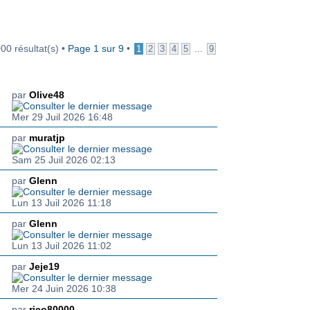
00 résultat(s) •
Page
1
sur
9
•
...
1
2
3
4
5
9
ON(S)
DERNIER MESSAGE
par
Olive48
Mer 29 Juil 2026 16:48
par
muratjp
Sam 25 Juil 2026 02:13
par
Glenn
Lun 13 Juil 2026 11:18
par
Glenn
Lun 13 Juil 2026 11:02
par
Jeje19
Mer 24 Juin 2026 10:38
par
rico80000