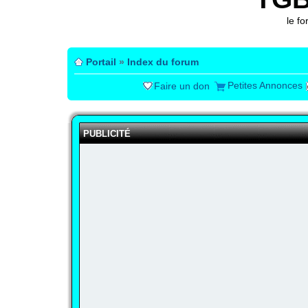
le f
Portail
»
Index du forum
Petites Annonces
Faire un don
PUBLICITÉ