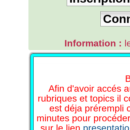
Con
Information :
l
L'ANNUAIRE WEB DE TGB-FOREVER
B
Afin d'avoir accés a
rubriques et topics il 
est déja prérempli 
minutes pour procéder 
sur le lien
presentati