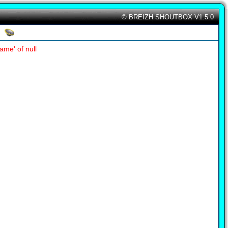
© BREIZH SHOUTBOX V1.5.0
ame' of null