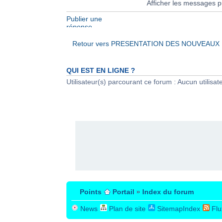
Afficher les messages p
Publier une
réponse
Retour vers PRESENTATION DES NOUVEAU
QUI EST EN LIGNE ?
Utilisateur(s) parcourant ce forum : Aucun utilisateu
PUBLICITÉ
Points
Portail
»
Index du forum
News
Plan de site
SitemapIndex
Flu