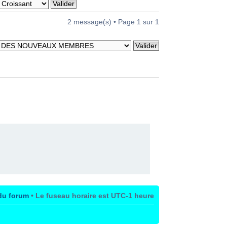
2 message(s) • Page
1
sur
1
du forum
• Le fuseau horaire est UTC-1 heure