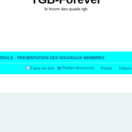
le forum des quads tgb
ERALE
‹
PRESENTATION DES NOUVEAUX MEMBRES
Petites Annonces
Faire un don
Points
Videos