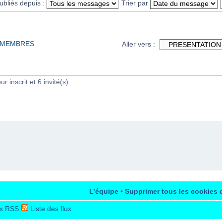
ubliés depuis :
Trier par
X MEMBRES
Aller vers :
r inscrit et 6 invité(s)
L’équipe
•
Supprimer tous les cookies 
x RSS
Liste des flux