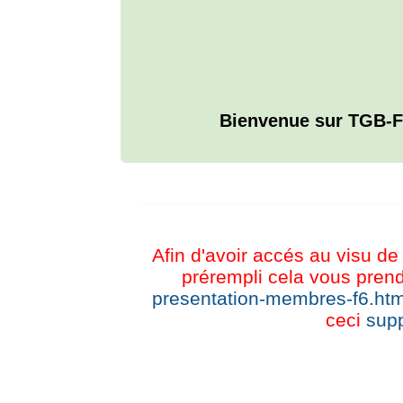
Bienvenue sur TGB-F
L'ANNUAIRE WEB DE TGB-FOREVER
Afin d'avoir accés au visu de 
prérempli cela vous prend
presentation-membres-f6.htm
ceci
supp
CHAT TGB-FOREVER