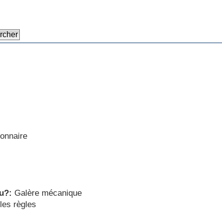
ionnaire
u?:
Galère mécanique
les règles