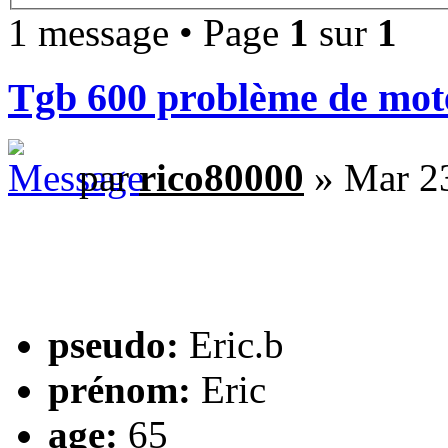
1 message • Page
1
sur
1
Tgb 600 problème de moteu
par
rico80000
» Mar 23
pseudo:
Eric.b
prénom:
Eric
age:
65