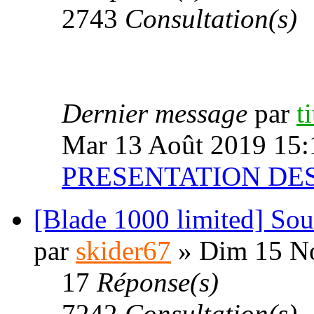
2743
Consultation(s)
Dernier message
par
t
Mar 13 Août 2019 15:
PRESENTATION D
[Blade 1000 limited] Souc
par
skider67
» Dim 15 N
17
Réponse(s)
7242
Consultation(s)