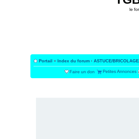
le f
Portail
»
Index du forum
‹
ASTUCE/BRICOLAGE
Petites Annonces
Faire un don
PUBLICITÉ