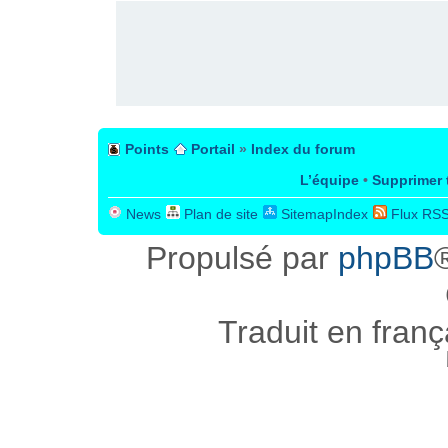
Points
Portail
»
Index du forum
L’équipe
•
Supprimer 
News
Plan de site
SitemapIndex
Flux RS
Propulsé par
phpBB
Traduit en fran