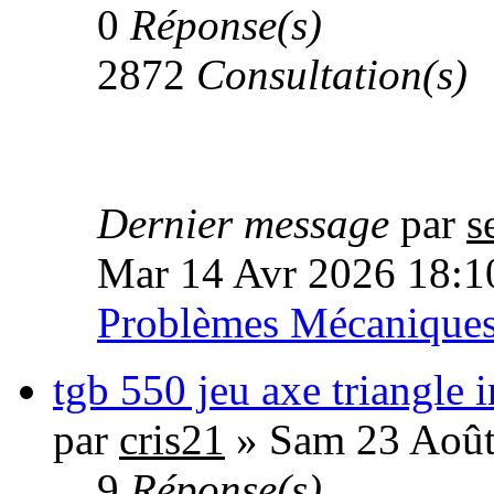
0
Réponse(s)
2872
Consultation(s)
Dernier message
par
s
Mar 14 Avr 2026 18:1
Problèmes Mécanique
tgb 550 jeu axe triangle i
par
cris21
» Sam 23 Août
9
Réponse(s)